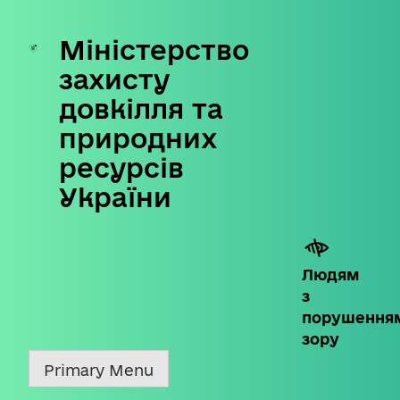
Міністерство
Skip
to
захисту
content
довкілля та
природних
ресурсів
України
Людям
з
порушення
зору
Primary Menu