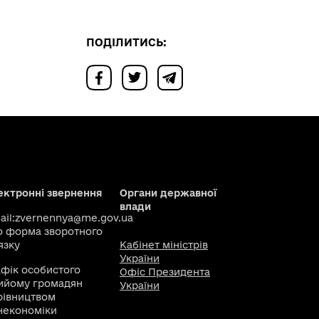
ПОДІЛИТИСЬ:
ектронні звернення
Органи державної
влади
il:
zvernennya@me.gov.ua
о
форма зворотного
язку
Кабінет міністрів
України
афік особистого
Офіс Президента
ийому громадян
України
рівництвом
некономіки