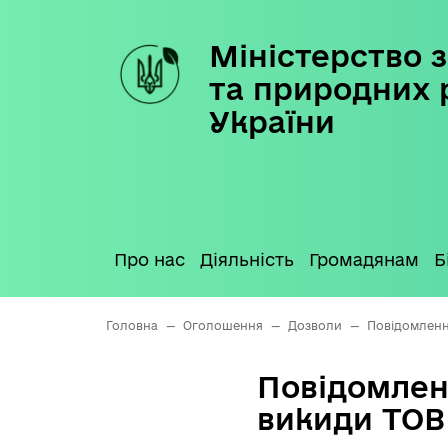
Міністерство з
Skip
to
та природних 
content
України
Про нас
Діяльність
Громадянам
Б
Головна
—
Оголошення
—
Дозволи
—
Повідомленн
Повідомлен
викиди ТОВ