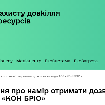
ахисту довкілля
ресурсів
ізнесу
Медіацентр
ЕкоСистема
ЕкоЗагроза
я про намір отримати дозвіл на викиди ТОВ «КОН БРІО»
ня про намір отримати дозв
 «КОН БРІО»