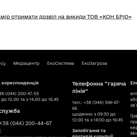
мір отримати дозвіл на викиди ТОВ «КОН БРІО»
есу
Медіацентр
ЕкоСистема
ЕкоЗагроза
а кореспонденція
Ел
Телефонна “гаряча
лінія”
+38 (044) 200-47-53
ema
 до 12.00 та з 14.00 до 16.45
аб
тел.: +38 (044) 596-67-
зв`
66
служба
щоденно з 09:30 до
Гр
12:00 та з 14:00 до 16:45
пр
 +38 (044) 200-44-67
ке
:
Запобігання та
Мі
протидія корупції