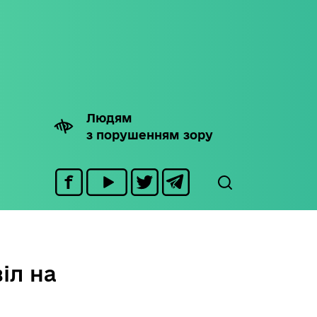
Людям
з порушенням зору
іл на