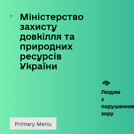
Міністерство
Skip
to
захисту
content
довкілля та
природних
ресурсів
України
Людям
з
порушення
зору
Primary Menu