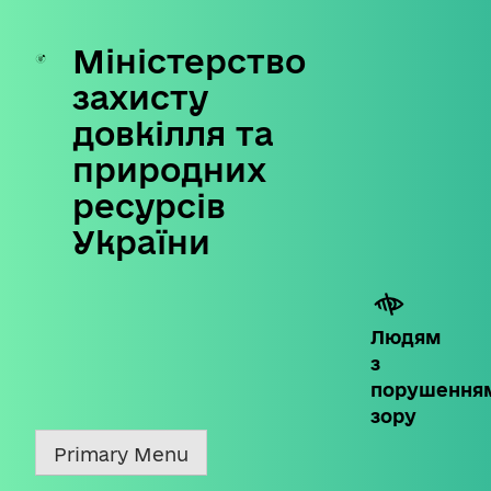
Міністерство
Skip
to
захисту
content
довкілля та
природних
ресурсів
України
Людям
з
порушення
зору
Primary Menu