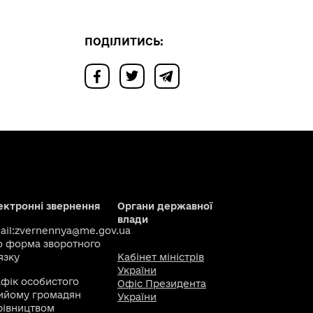
ПОДІЛИТИСЬ:
ектронні звернення
Органи державної
влади
il:
zvernennya@me.gov.ua
о
форма зворотного
язку
Кабінет міністрів
України
афік особистого
Офіс Президента
ийому громадян
України
рівництвом