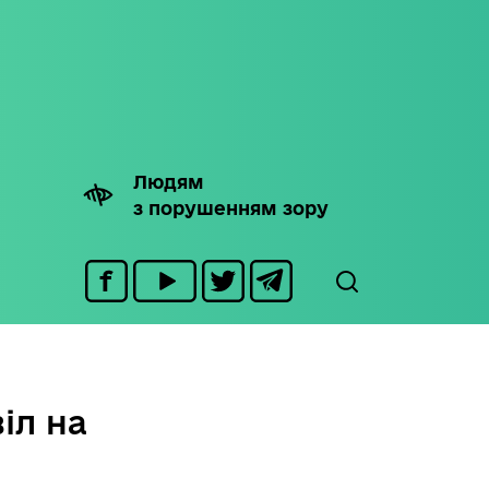
Людям
з порушенням зору
іл на