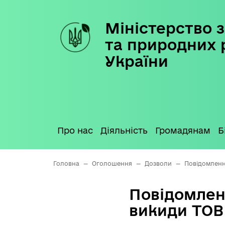
Міністерство з
Skip
to
та природних 
content
України
Про нас
Діяльність
Громадянам
Б
Головна
—
Оголошення
—
Дозволи
—
Повідомленн
Повідомлен
викиди ТОВ