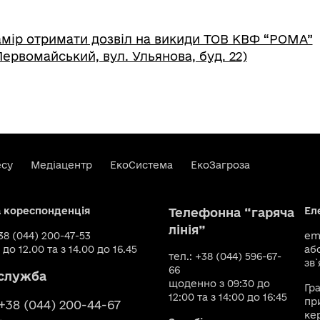
мір отримати дозвіл на викиди ТОВ КВФ “РОМА”
Первомайський, вул. Ульянова, буд. 22)
есу
Медіацентр
ЕкоСистема
ЕкоЗагроза
а кореспонденція
Ел
Телефонна “гаряча
лінія”
+38 (044) 200-47-53
ema
 до 12.00 та з 14.00 до 16.45
аб
тел.: +38 (044) 596-67-
зв`
66
служба
щоденно з 09:30 до
Гр
12:00 та з 14:00 до 16:45
пр
 +38 (044) 200-44-67
ке