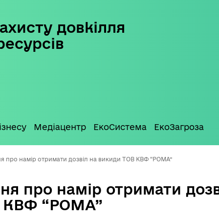
ахисту довкілля
ресурсів
ізнесу
Медіацентр
ЕкоСистема
ЕкоЗагроза
я про намір отримати дозвіл на викиди ТОВ КВФ “РОМА”
ня про намір отримати дозв
 КВФ “РОМА”