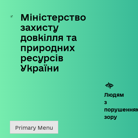
Міністерство
Skip
to
захисту
content
довкілля та
природних
ресурсів
України
Людям
з
порушення
зору
Primary Menu