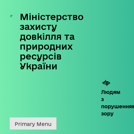
Міністерство
Skip
to
захисту
content
довкілля та
природних
ресурсів
України
Людям
з
порушення
зору
Primary Menu