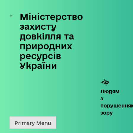
Міністерство
Skip
to
захисту
content
довкілля та
природних
ресурсів
України
Людям
з
порушення
зору
Primary Menu