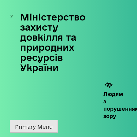
Міністерство
Skip
to
захисту
content
довкілля та
природних
ресурсів
України
Людям
з
порушення
зору
Primary Menu