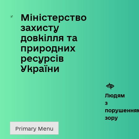
Міністерство
Skip
to
захисту
content
довкілля та
природних
ресурсів
України
Людям
з
порушення
зору
Primary Menu