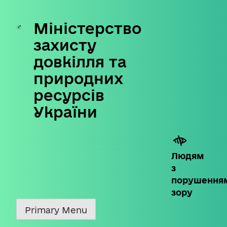
Міністерство
Skip
to
захисту
content
довкілля та
природних
ресурсів
України
Людям
з
порушення
зору
Primary Menu