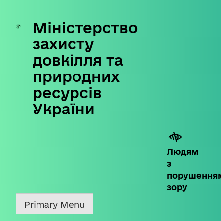
Міністерство
Skip
to
захисту
content
довкілля та
природних
ресурсів
України
Людям
з
порушення
зору
Primary Menu