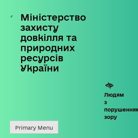
Міністерство
Skip
to
захисту
content
довкілля та
природних
ресурсів
України
Людям
з
порушення
зору
Primary Menu