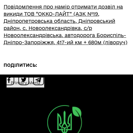
Повідомлення про намір отримати дозвіл на
викиди ТОВ “ОККО-ЛАЙТ” (АЗК №19,
Дніпропетровська область, Дніпровський
район, с. Новоолександрівка, с/р
Новоолександрівська, автодорога Бориспіль-
Дніпро-Запоріжжя, 417-ий км + 680м (ліворуч)
ПОДІЛИТИСЬ:
Primary Menu