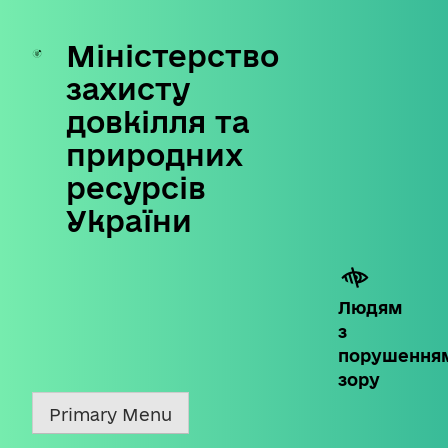
Міністерство
Skip
to
захисту
content
довкілля та
природних
ресурсів
України
Людям
з
порушення
зору
Primary Menu