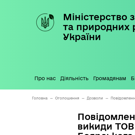
Міністерство з
Skip
to
та природних 
content
України
Про нас
Діяльність
Громадянам
Б
Головна
—
Оголошення
—
Дозволи
—
Повідомленн
Повідомлен
викиди ТОВ