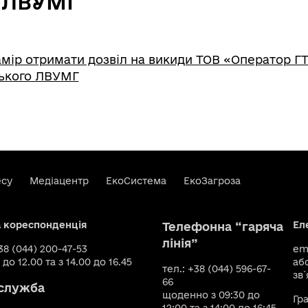
 ЛВУМГ
мір отримати дозвіл на викиди ТОВ «Оператор ГТ
ського ЛВУМГ
есу
Медіацентр
ЕкоСистема
ЕкоЗагроза
а кореспонденція
Ел
Телефонна “гаряча
лінія”
+38 (044) 200-47-53
ema
 до 12.00 та з 14.00 до 16.45
аб
тел.: +38 (044) 596-67-
зв`
66
служба
щоденно з 09:30 до
Гр