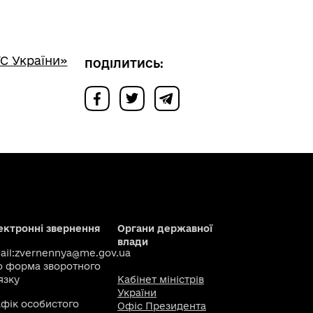
С України»
ПОДІЛИТИСЬ:
ектронні звернення
Органи державної
влади
il:
zvernennya@me.gov.ua
о
форма зворотного
язку
Кабінет міністрів
України
афік особистого
Офіс Президента