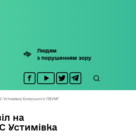
Людям
з порушенням зору
РС Устимівка Боярського ЛВУМГ
іл на
С Устимівка