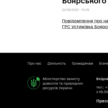
Боярського
22/08/2023 : 10:29
Повідомлення про на
ГРС Устимівка Бояр
Про нас
Діяльність
Громадянам
Бізн
Міністерство захисту
Вхідн
довкілля та природних
тел.: 
ресурсів України
з 09.30
Прес