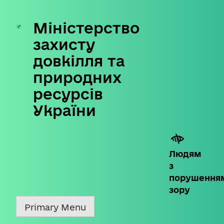
Міністерство
Skip
to
захисту
content
довкілля та
природних
ресурсів
України
Людям
з
порушення
зору
Primary Menu