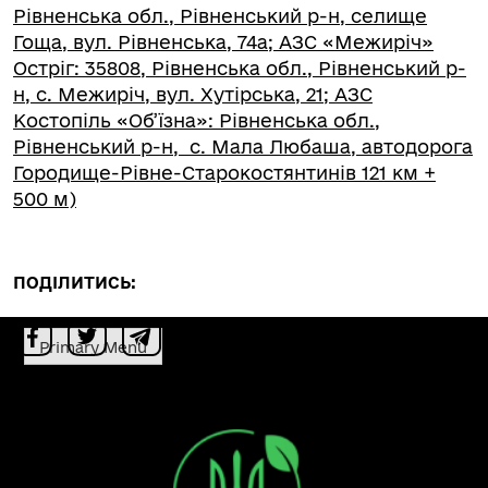
Рівненська обл., Рівненський р-н, селище
Гоща, вул. Рівненська, 74а; АЗC «Межиріч»
Остріг: 35808, Рівненська обл., Рівненський р-
н, с. Межиріч, вул. Хутірська, 21; АЗС
Костопіль «Об’їзна»: Рівненська обл.,
Рівненський р-н, с. Мала Любаша, автодорога
Городище-Рівне-Старокостянтинів 121 км +
500 м)
ПОДІЛИТИСЬ:
Primary Menu