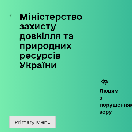
Міністерство
Skip
to
захисту
content
довкілля та
природних
ресурсів
України
Людям
з
порушення
зору
Primary Menu