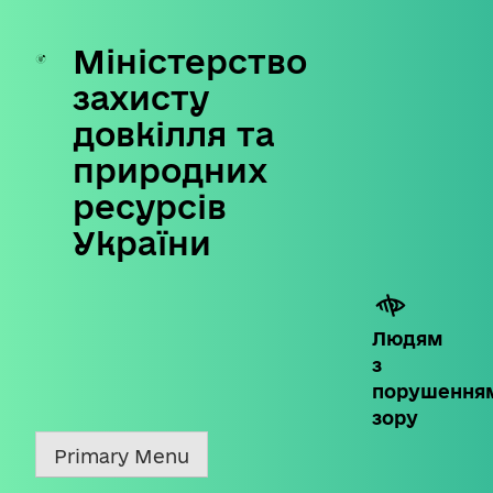
Міністерство
Skip
to
захисту
content
довкілля та
природних
ресурсів
України
Людям
з
порушення
зору
Primary Menu