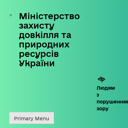
Міністерство
Skip
to
захисту
content
довкілля та
природних
ресурсів
України
Людям
з
порушення
зору
Primary Menu