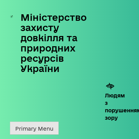
Міністерство
Skip
to
захисту
content
довкілля та
природних
ресурсів
України
Людям
з
порушення
зору
Primary Menu