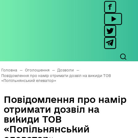
Головна
—
Оголошення
—
Дозволи
—
Повідомлення про намір отримати дозвіл на викиди ТОВ
«Попільнянський елеватор»
Повідомлення про намір
отримати дозвіл на
викиди ТОВ
«Попільнянський