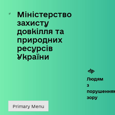
Міністерство
Skip
to
захисту
content
довкілля та
природних
ресурсів
України
Людям
з
порушення
зору
Primary Menu