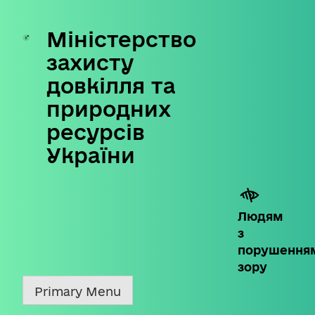
Міністерство
Skip
to
захисту
content
довкілля та
природних
ресурсів
України
Людям
з
порушення
зору
Primary Menu