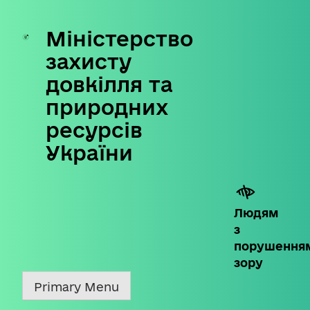
Міністерство
Skip
to
захисту
content
довкілля та
природних
ресурсів
України
Людям
з
порушення
зору
Primary Menu