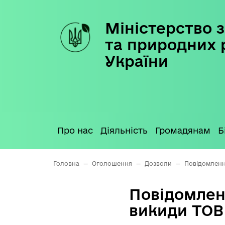
Міністерство з
Skip
to
та природних 
content
України
Про нас
Діяльність
Громадянам
Б
Головна
—
Оголошення
—
Дозволи
—
Повідомленн
Повідомлен
викиди ТОВ