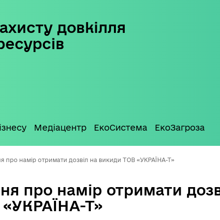
ахисту довкілля
ресурсів
ізнесу
Медіацентр
ЕкоСистема
ЕкоЗагроза
я про намір отримати дозвіл на викиди ТОВ «УКРАЇНА-Т»
ня про намір отримати дозв
 «УКРАЇНА-Т»