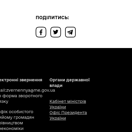
ПОДІЛИТИСЬ:
ектронні звернення
Органи державної
влади
il:
zvernennya@me.gov.ua
о
форма зворотного
язку
Кабінет міністрів
України
афік особистого
Офіс Президента
ийому громадян
України
рівництвом
некономіки