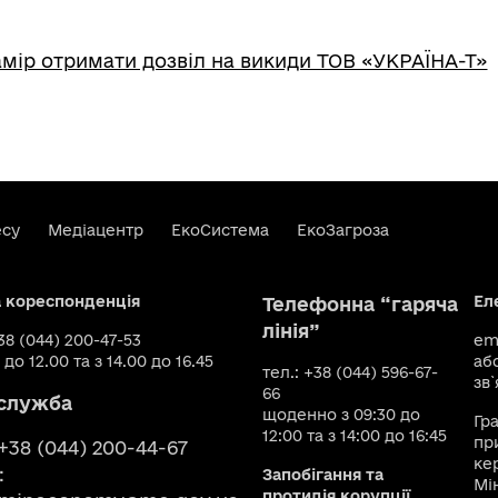
мір отримати дозвіл на викиди ТОВ «УКРАЇНА-Т»
есу
Медіацентр
ЕкоСистема
ЕкоЗагроза
а кореспонденція
Ел
Телефонна “гаряча
лінія”
+38 (044) 200-47-53
ema
 до 12.00 та з 14.00 до 16.45
аб
тел.: +38 (044) 596-67-
зв`
66
служба
щоденно з 09:30 до
Гр
12:00 та з 14:00 до 16:45
пр
 +38 (044) 200-44-67
ке
:
Запобігання та
Мі
протидія корупції