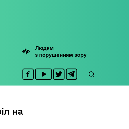
Людям
з порушенням зору
іл на