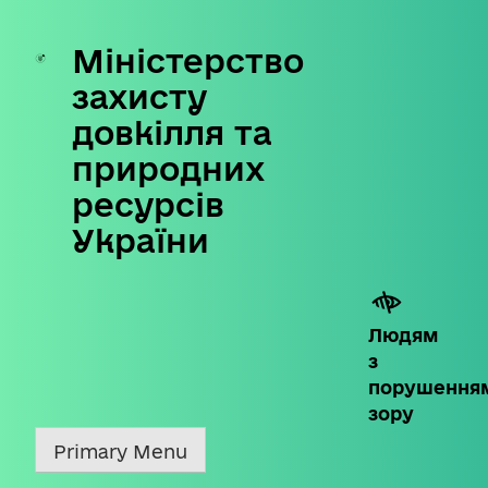
Міністерство
Skip
to
захисту
content
довкілля та
природних
ресурсів
України
Людям
з
порушення
зору
Primary Menu