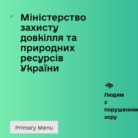
Міністерство
Skip
to
захисту
content
довкілля та
природних
ресурсів
України
Людям
з
порушення
зору
Primary Menu