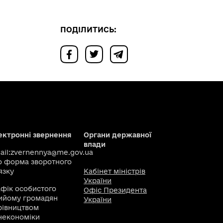
ПОДІЛИТИСЬ:
ектронні звернення
Органи державної
влади
il:
zvernennya@me.gov.ua
о
форма зворотного
язку
Кабінет міністрів
України
афік особистого
Офіс Президента
ийому громадян
України
рівництвом
некономіки