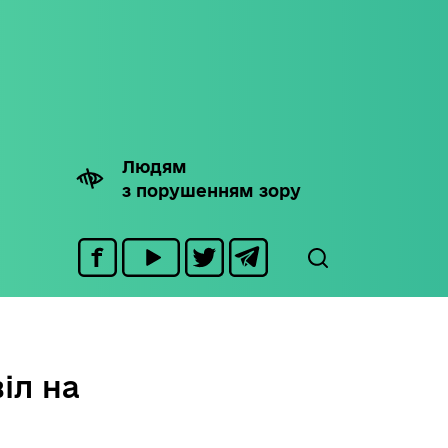
Людям
з порушенням зору
іл на