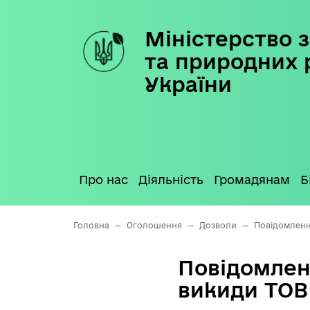
Міністерство з
Skip
to
та природних 
content
України
Про нас
Діяльність
Громадянам
Б
Головна
—
Оголошення
—
Дозволи
—
Повідомленн
Повідомлен
викиди ТОВ