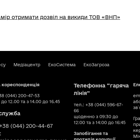
мір отримати дозвіл на викиди ТОВ «ВНП»
есу
Медіацентр
ЕкоСистема
ЕкоЗагроза
а кореспонденція
Ел
Телефонна “гаряча
лінія”
+38 (044) 200-47-53
ema
 до 12.00 та з 14.00 до 16.45
аб
тел.: +38 (044) 596-67-
зв`
66
служба
щоденно з 09:30 до
Гр
12:00 та з 14:00 до 16:45
пр
 +38 (044) 200-44-67
ке
:
Запобігання та
Мі
протидія корупції