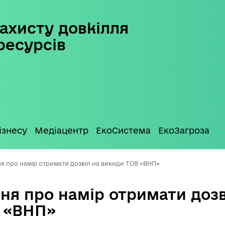
ахисту довкілля
ресурсів
ізнесу
Медіацентр
ЕкоСистема
ЕкоЗагроза
я про намір отримати дозвіл на викиди ТОВ «ВНП»
ня про намір отримати дозв
 «ВНП»