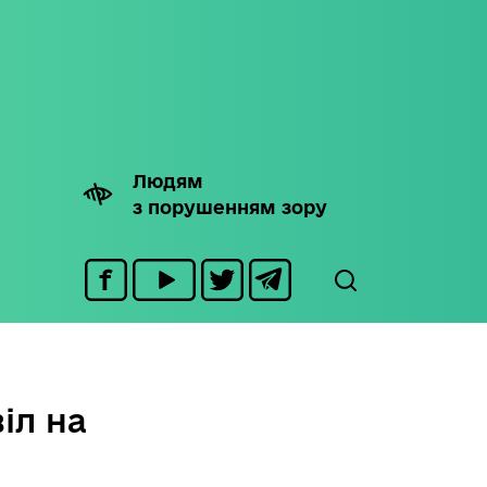
Людям
з порушенням зору
іл на