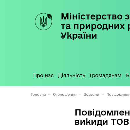
Міністерство з
Skip
to
та природних 
content
України
Про нас
Діяльність
Громадянам
Б
Головна
—
Оголошення
—
Дозволи
—
Повідомленн
Повідомлен
викиди ТОВ