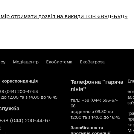
мір отримати дозвіл на викиди ТОВ «ВУД-БУД»
есу
Медіацентр
ЕкоСистема
ЕкоЗагроза
а кореспонденція
Ел
Телефонна “гаряча
лінія”
+38 (044) 200-47-53
ema
 до 12.00 та з 14.00 до 16.45
аб
тел.: +38 (044) 596-67-
зв`
66
служба
щоденно з 09:30 до
Гр
12:00 та з 14:00 до 16:45
пр
 +38 (044) 200-44-67
ке
:
Запобігання та
Мі
протидія корупції