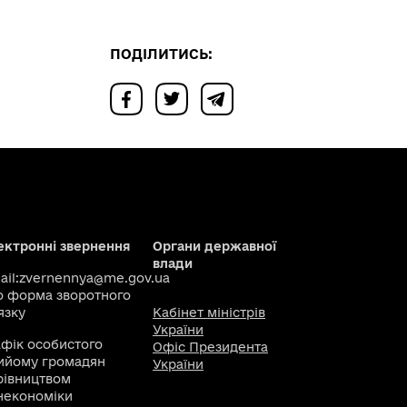
ПОДІЛИТИСЬ:
ектронні звернення
Органи державної
влади
il:
zvernennya@me.gov.ua
о
форма зворотного
язку
Кабінет міністрів
України
афік особистого
Офіс Президента
ийому громадян
України
рівництвом
некономіки