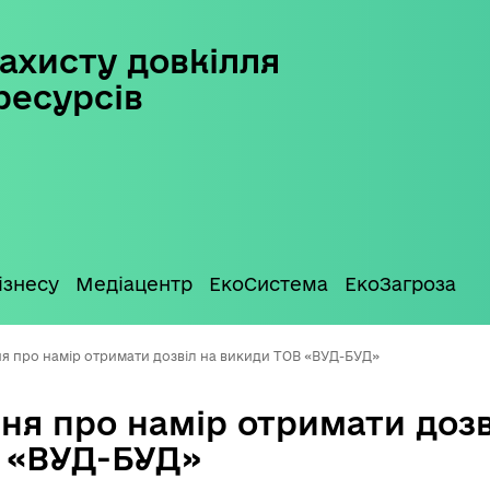
ахисту довкілля
ресурсів
ізнесу
Медіацентр
ЕкоСистема
ЕкоЗагроза
я про намір отримати дозвіл на викиди ТОВ «ВУД-БУД»
ня про намір отримати дозв
 «ВУД-БУД»