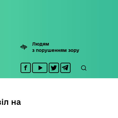
Людям
з порушенням зору
іл на