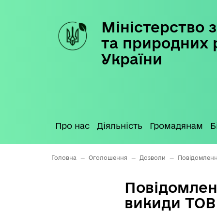
Міністерство з
Skip
to
та природних 
content
України
Про нас
Діяльність
Громадянам
Б
Головна
—
Оголошення
—
Дозволи
—
Повідомленн
Повідомлен
викиди ТОВ