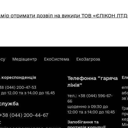
мір отримати дозвіл на викиди ТОВ «ЄЛІКОН ЛТД
есу
Медіацентр
ЕкоСистема
ЕкоЗагроза
а кореспонденція
Ел
Телефонна “гаряча
лінія”
+38 (044) 200-47-53
ema
 до 12.00 та з 14.00 до 16.45
аб
тел.: +38 (044) 596-67-
зв`
66
служба
щоденно з 09:30 до
Гр
12:00 та з 14:00 до 16:45
пр
 +38 (044) 200-44-67
ке
:
Запобігання та
Мі
протидія корупції