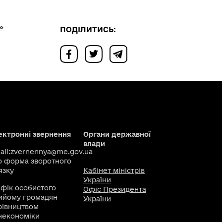
»
ПОДІЛИТИСЬ:
ектронні звернення
Органи державної
влади
il:
zvernennya@me.gov.ua
о
форма зворотного
язку
Кабінет міністрів
України
афік особистого
Офіс Президента
ийому громадян
України
рівництвом
некономіки