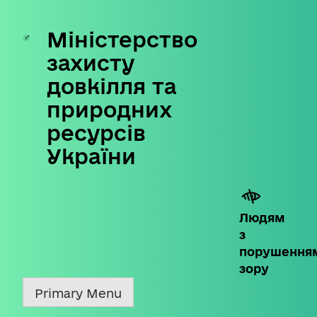
Міністерство
Skip
to
захисту
content
довкілля та
природних
ресурсів
України
Людям
з
порушення
зору
Primary Menu