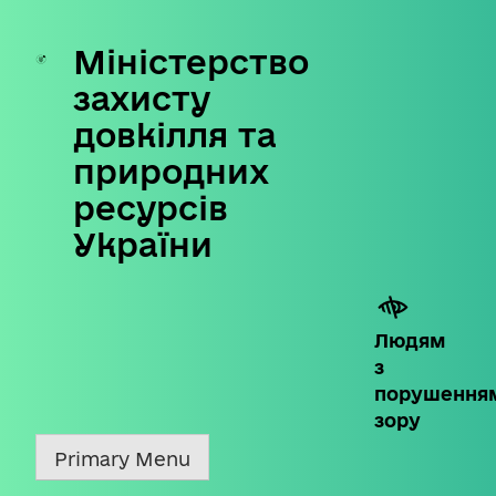
Міністерство
Skip
to
захисту
content
довкілля та
природних
ресурсів
України
Людям
з
порушення
зору
Primary Menu