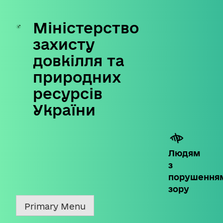
Міністерство
Skip
to
захисту
content
довкілля та
природних
ресурсів
України
Людям
з
порушення
зору
Primary Menu