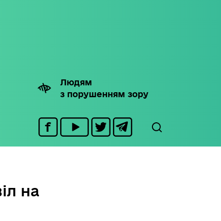
Людям
з порушенням зору
іл на