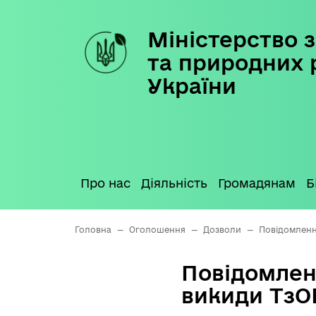
Міністерство з
Skip
to
та природних 
content
України
Про нас
Діяльність
Громадянам
Б
Головна
—
Оголошення
—
Дозволи
—
Повідомленн
Повідомлен
викиди Тз