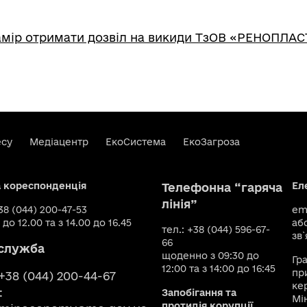
амір отримати дозвіл на викиди ТзОВ «РЕНОПЛАС
есу
Медіацентр
ЕкоСистема
ЕкоЗагроза
а кореспонденція
Ел
Телефонна “гаряча
лінія”
+38 (044) 200-47-53
ema
 до 12.00 та з 14.00 до 16.45
аб
тел.: +38 (044) 596-67-
зв`
66
служба
щоденно з 09:30 до
Гр
12:00 та з 14:00 до 16:45
пр
 +38 (044) 200-44-67
ке
:
Запобігання та
Мі
протидія корупції