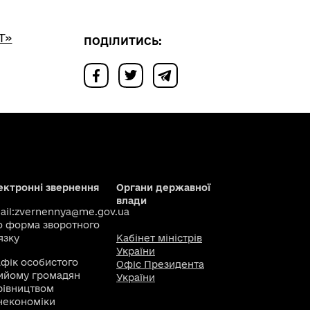
Т»
ПОДІЛИТИСЬ:
ектронні звернення
Органи державної
влади
il:
zvernennya@me.gov.ua
о
форма зворотного
язку
Кабінет міністрів
України
афік особистого
Офіс Президента
ийому громадян
України
рівництвом
некономіки