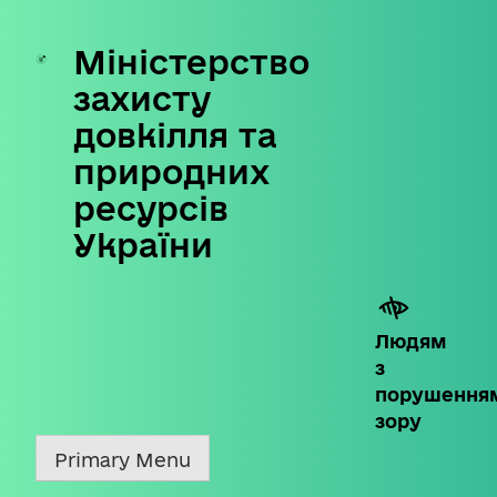
Міністерство
Skip
to
захисту
content
довкілля та
природних
ресурсів
України
Людям
з
порушення
зору
Primary Menu