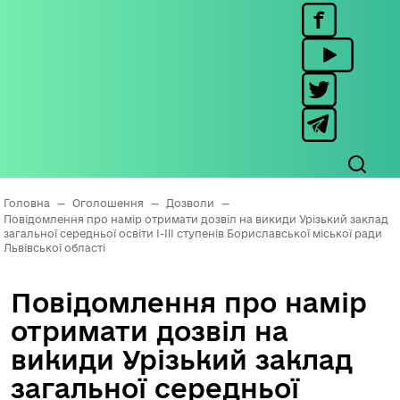
Головна
—
Оголошення
—
Дозволи
—
Повідомлення про намір отримати дозвіл на викиди Урізький заклад
загальної середньої освіти I-III ступенів Бориславської міської ради
Львівської області
Повідомлення про намір
отримати дозвіл на
викиди Урізький заклад
загальної середньої