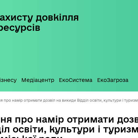
ахисту довкілля
ресурсів
ізнесу
Медіацентр
ЕкоСистема
ЕкоЗагроза
 про намір отримати дозвіл на викиди Відділ освіти, культури і туризму
ня про намір отримати дозв
іл освіти, культури і туриз