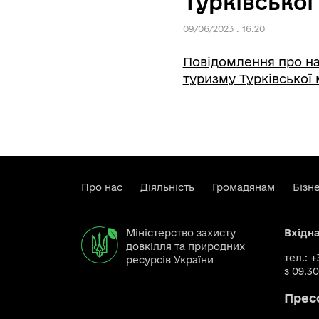
Турківської
09/06/2023 : 16:20
Повідомлення про нам
туризму Турківської 
Про нас
Діяльність
Громадянам
Бізн
Міністерство захисту
Вхідн
довкілля та природних
тел.: 
ресурсів України
з 09.30
Прес