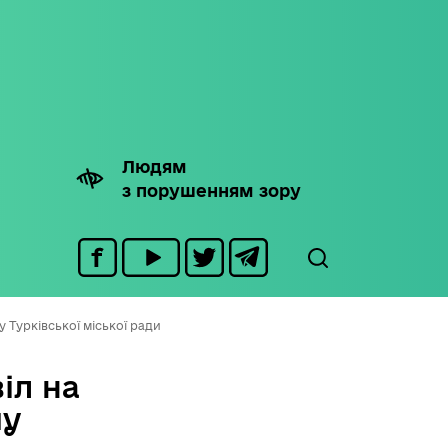
Людям
з порушенням зору
 Турківської міської ради
іл на
му