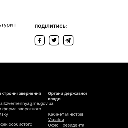
тури і
ПОДІЛИТИСЬ:
ектронні звернення
Органи державної
влади
il:
zvernennya@me.gov.ua
о
форма зворотного
язку
Кабінет міністрів
України
афік особистого
Офіс Президента