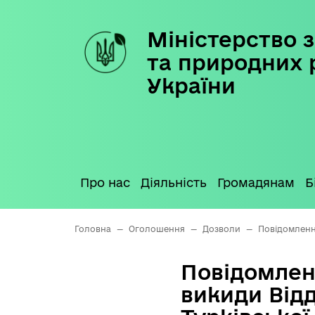
Міністерство з
Skip
to
та природних 
content
України
Про нас
Діяльність
Громадянам
Б
Головна
—
Оголошення
—
Дозволи
—
Повідомлення
Повідомлен
викиди Відд