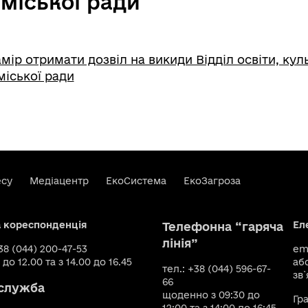
 міської ради
ір отримати дозвіл на викиди Відділ освіти, куль
міської ради
есу
Медіацентр
ЕкоСистема
ЕкоЗагроза
а кореспонденція
Ел
Телефонна “гаряча
лінія”
+38 (044) 200-47-53
ema
 до 12.00 та з 14.00 до 16.45
аб
тел.: +38 (044) 596-67-
зв`
66
служба
щоденно з 09:30 до
Гр