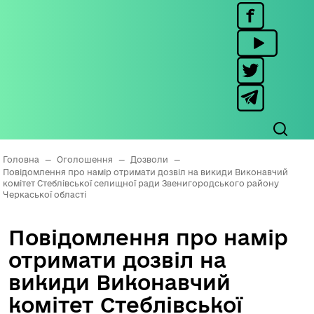
Головна
—
Оголошення
—
Дозволи
—
Повідомлення про намір отримати дозвіл на викиди Виконавчий
комітет Стеблівської селищної ради Звенигородського району
Черкаської області
Повідомлення про намір
отримати дозвіл на
викиди Виконавчий
комітет Стеблівської