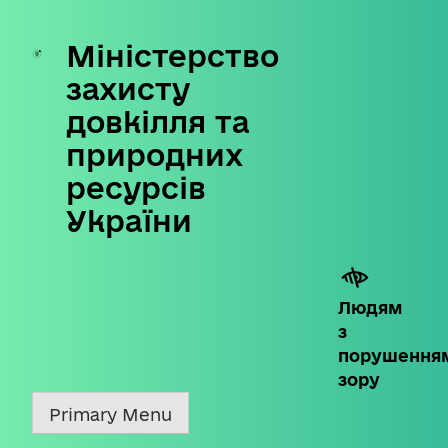
Міністерство
Skip
to
захисту
content
довкілля та
природних
ресурсів
України
Людям
з
порушення
зору
Primary Menu