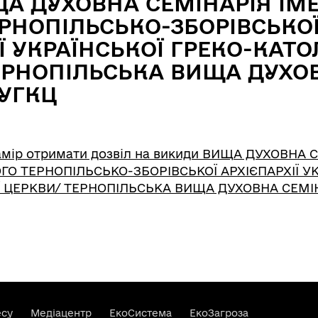
ЩА ДУХОВНА СЕМІНАРІЯ ІМ
ЕРНОПІЛЬСЬКО-ЗБОРІВСЬКО
Ї УКРАЇНСЬКОЇ ГРЕКО-КАТ
ЕРНОПІЛЬСЬКА ВИЩА ДУХО
 УГКЦ
амір отримати дозвіл на викиди ВИЩА ДУХОВНА 
ГО ТЕРНОПІЛЬСЬКО-ЗБОРІВСЬКОЇ АРХІЄПАРХІЇ У
 ЦЕРКВИ/ ТЕРНОПІЛЬСЬКА ВИЩА ДУХОВНА СЕМІ
есу
Медіацентр
ЕкоСистема
ЕкоЗагроза