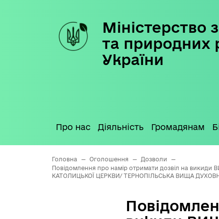
Міністерство з
Skip
to
та природних 
content
України
Про нас
Діяльність
Громадянам
Б
Головна
—
Оголошення
—
Дозволи
—
Повідомлення про намір отримати дозвіл на викиди
КАТОЛИЦЬКОЇ ЦЕРКВИ/ ТЕРНОПІЛЬСЬКА ВИЩА ДУХОВН
Повідомлен