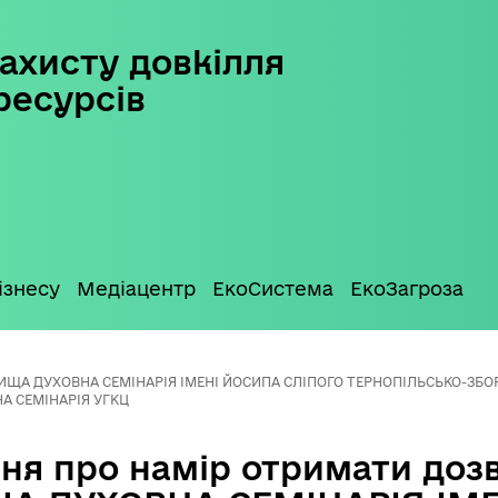
ахисту довкілля
ресурсів
ізнесу
Медіацентр
ЕкоСистема
ЕкоЗагроза
 ВИЩА ДУХОВНА СЕМІНАРІЯ ІМЕНІ ЙОСИПА СЛІПОГО ТЕРНОПІЛЬСЬКО-ЗБОР
А СЕМІНАРІЯ УГКЦ
ня про намір отримати дозв