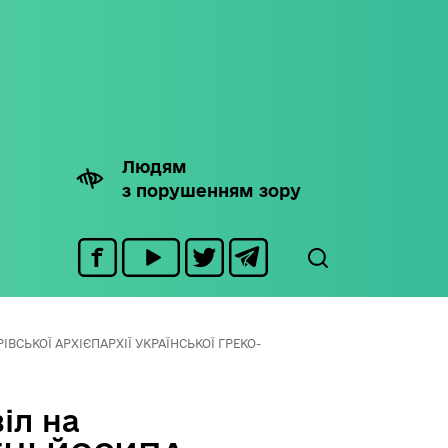
Людям
з порушенням зору
ІВСЬКОЇ АРХІЄПАРХІЇ УКРАЇНСЬКОЇ ГРЕКО-
іл на