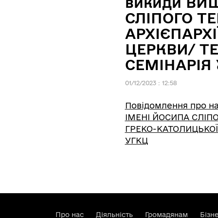
викиди ВИ
СЛІПОГО Т
АРХІЄПАРХІ
ЦЕРКВИ/ Т
СЕМІНАРІЯ
01/12/2023 : 12:58
Повідомлення про н
ІМЕНІ ЙОСИПА СЛІПО
ГРЕКО-КАТОЛИЦЬКОЇ
УГКЦ
Про нас
Діяльність
Громадянам
Бізн