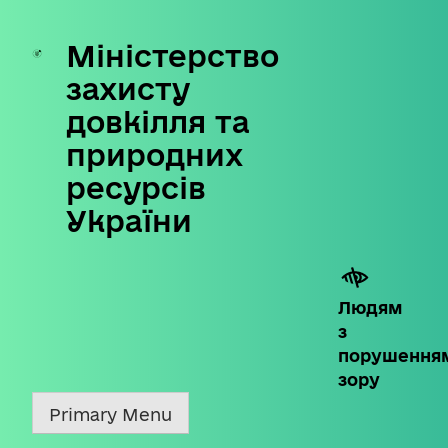
Міністерство
Skip
to
захисту
content
довкілля та
природних
ресурсів
України
Людям
з
порушення
зору
Primary Menu