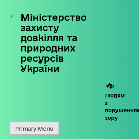
Міністерство
Skip
to
захисту
content
довкілля та
природних
ресурсів
України
Людям
з
порушення
зору
Primary Menu