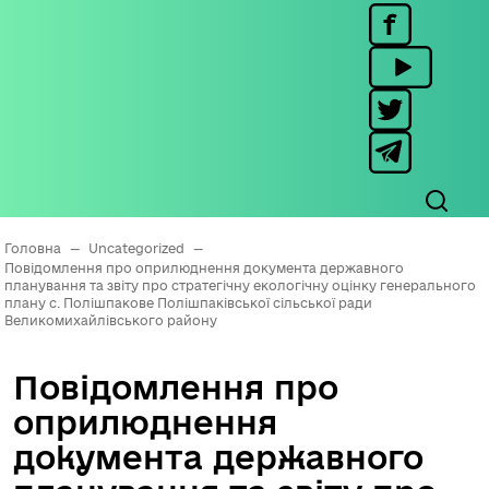
Головна
—
Uncategorized
—
Повідомлення про оприлюднення документа державного
планування та звіту про стратегічну екологічну оцінку генерального
плану с. Полішпакове Полішпаківської сільської ради
Великомихайлівського району
Повідомлення про
оприлюднення
документа державного