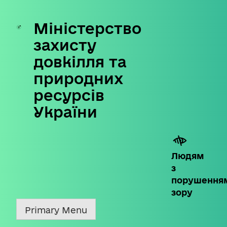
Міністерство
Skip
to
захисту
content
довкілля та
природних
ресурсів
України
Людям
з
порушення
зору
Primary Menu