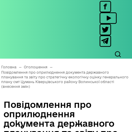
Головна
—
Оголошення
—
Повідомлення про оприлюднення документа державного
планування та звіту про стратегічну екологічну оцінку генерального
плану смт Цумань Ківерцівського району Волинської області
(внесення змін)
Повідомлення про
оприлюднення
документа державного