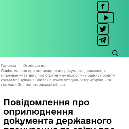
Головна
—
Оголошення
—
Повідомлення про оприлюднення документа державного
планування та звіту про стратегічну екологічну оцінку проекту
схеми планування Слобожанської об’єднаної територіальної
громади Дніпропетровської області
Повідомлення про
оприлюднення
документа державного