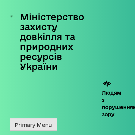
Міністерство
Skip
to
захисту
content
довкілля та
природних
ресурсів
України
Людям
з
порушення
зору
Primary Menu