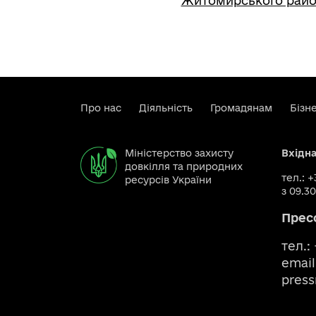
Житомирського райо
Про нас
Діяльність
Громадянам
Бізн
Міністерство захисту
Вхідн
довкілля та природних
тел.: 
ресурсів України
з 09.30
Прес
тел.:
email
pres