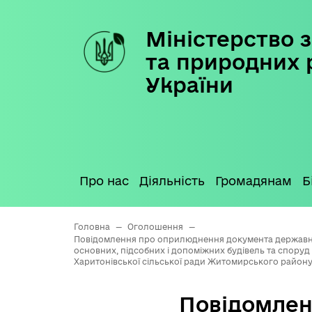
Міністерство з
Skip
to
та природних 
content
України
Про нас
Діяльність
Громадянам
Б
Головна
—
Оголошення
—
Повідомлення про оприлюднення документа державного
основних, підсобних і допоміжних будівель та споруд
Харитонівської сільської ради Житомирського район
Повідомлен