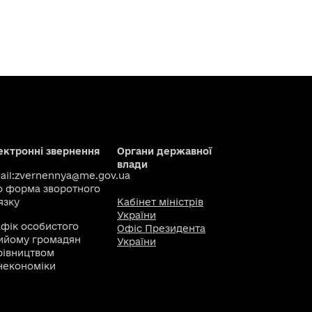
ектронні звернення
Органи державної
влади
il:
zvernennya@me.gov.ua
о
форма зворотного
язку
Кабінет міністрів
України
афік особистого
Офіс Президента
ийому громадян
України
рівництвом
некономіки