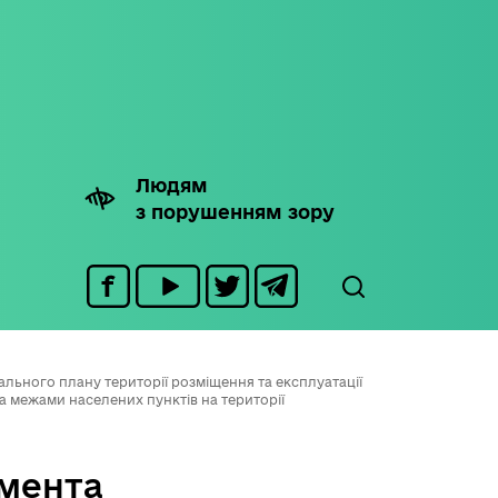
Людям
з порушенням зору
льного плану території розміщення та експлуатації
а межами населених пунктів на території
мента