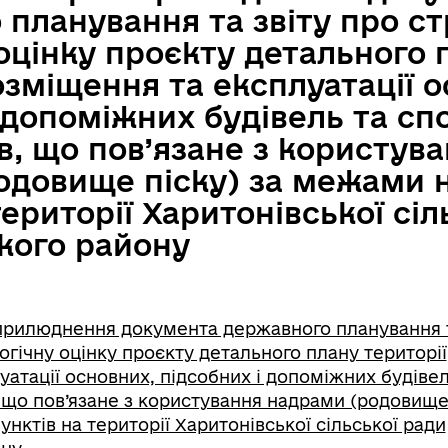
планування та звіту про ст
оцінку проєкту детального 
озміщення та експлуатації 
 допоміжних будівель та сп
, що пов’язане з користув
одовище піску) за межами 
території Харитонівської сіл
ого району
рилюднення документа державного планування т
огічну оцінку проєкту детального плану території
атації основних, підсобних і допоміжних будівел
 що пов’язане з користування надрами (родовище 
ктів на території Харитонівської сільської ради