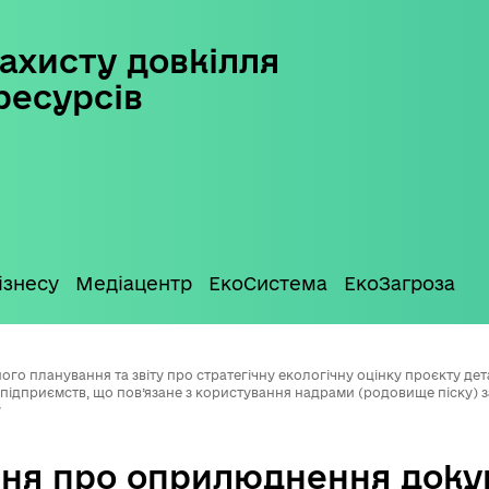
ахисту довкілля
ресурсів
ізнесу
Медіацентр
ЕкоСистема
ЕкоЗагроза
 планування та звіту про стратегічну екологічну оцінку проєкту дета
 підприємств, що пов’язане з користування надрами (родовище піску) з
у
ня про оприлюднення доку