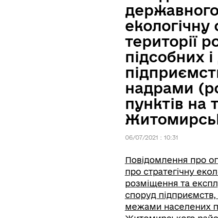
державного 
екологічну 
території р
підсобних і
підприємств
надрами (р
пунктів на 
Житомирськ
06/07/2021 : 10:31
Повідомлення про оп
про стратегічну екол
розміщення та експлу
споруд підприємств,
межами населених пун