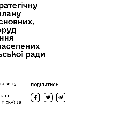
ратегічну
плану
основних,
оруд
ання
населених
ьської ради
а звіту
ПОДІЛИТИСЬ:
ь та
піску) за