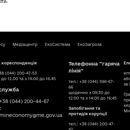
ну.
есу
Медіацентр
ЕкоСистема
ЕкоЗагроза
а кореспонденція
Ел
Телефонна “гаряча
лінія”
+38 (044) 200-47-53
ema
 до 12.00 та з 14.00 до 16.45
аб
тел.: +38 (044) 596-67-
зв`
66
служба
щоденно з 09:30 до
Гр
12:00 та з 14:00 до 16:45
пр
 +38 (044) 200-44-67
ке
:
Запобігання та
Мі
протидія корупції
smineconomy@me.gov.ua
тел.: +38 (044) 200-47-
47