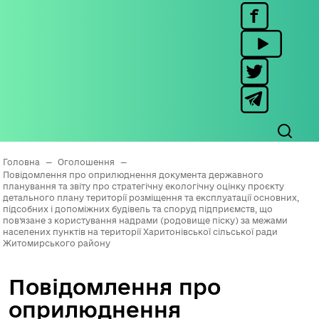
Головна
—
Оголошення
—
Повідомлення про оприлюднення документа державного
планування та звіту про стратегічну екологічну оцінку проєкту
детального плану території розміщення та експлуатації основних,
підсобних і допоміжних будівель та споруд підприємств, що
пов’язане з користування надрами (родовище піску) за межами
населених пунктів на території Харитонівської сільської ради
Житомирського району
Повідомлення про
оприлюднення