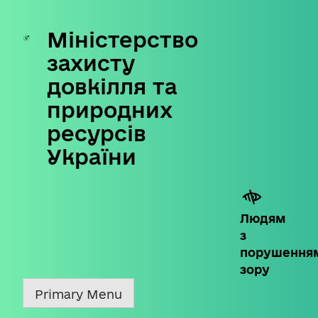
Міністерство
Skip
to
захисту
content
довкілля та
природних
ресурсів
України
Людям
з
порушення
зору
Primary Menu