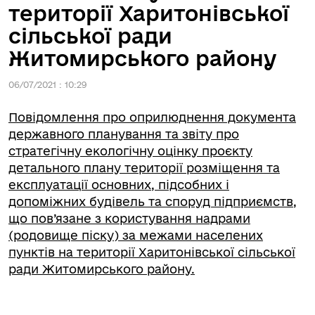
території Харитонівської
сільської ради
Житомирського району
06/07/2021 : 10:29
Повідомлення про оприлюднення документа
державного планування та звіту про
стратегічну екологічну оцінку проєкту
детального плану території розміщення та
експлуатації основних, підсобних і
допоміжних будівель та споруд підприємств,
що пов’язане з користування надрами
(родовище піску) за межами населених
пунктів на території Харитонівської сільської
ради Житомирського району.