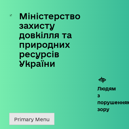
Міністерство
Skip
to
захисту
content
довкілля та
природних
ресурсів
України
Людям
з
порушення
зору
Primary Menu