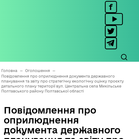
Головна
—
Оголошення
—
Повідомлення про оприлюднення документа державного
планування та звіту про стратегічну екологічну оцінку проєкту
детального плану території вул. Центральна села Микільське
Полтавського району Полтавської області
Повідомлення про
оприлюднення
документа державного