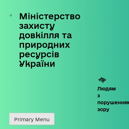
Міністерство
Skip
to
захисту
content
довкілля та
природних
ресурсів
України
Людям
з
порушення
зору
Primary Menu