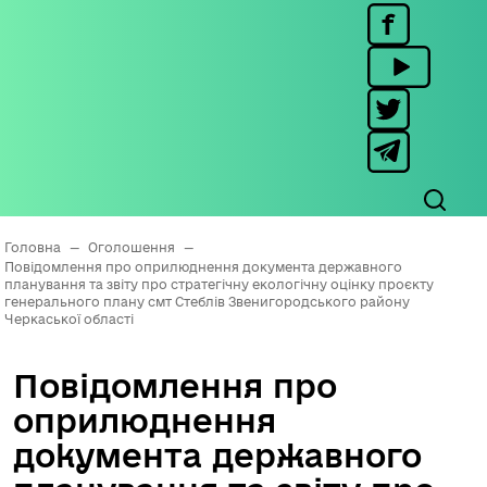
Головна
—
Оголошення
—
Повідомлення про оприлюднення документа державного
планування та звіту про стратегічну екологічну оцінку проєкту
генерального плану смт Стеблів Звенигородського району
Черкаської області
Повідомлення про
оприлюднення
документа державного