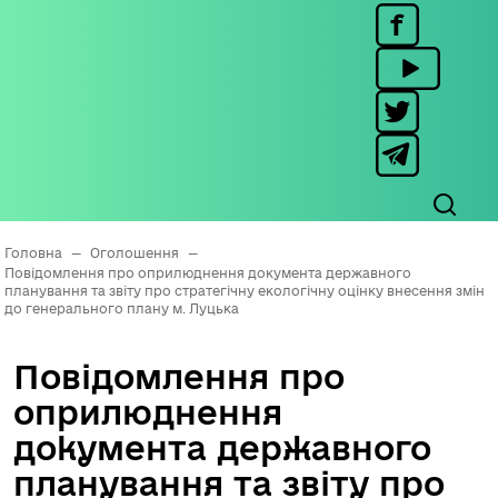
Головна
—
Оголошення
—
Повідомлення про оприлюднення документа державного
планування та звіту про стратегічну екологічну оцінку внесення змін
до генерального плану м. Луцька
Повідомлення про
оприлюднення
документа державного
планування та звіту про