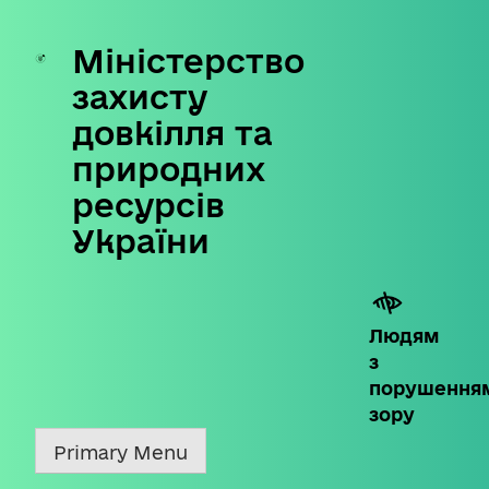
Міністерство
Skip
to
захисту
content
довкілля та
природних
ресурсів
України
Людям
з
порушення
зору
Primary Menu