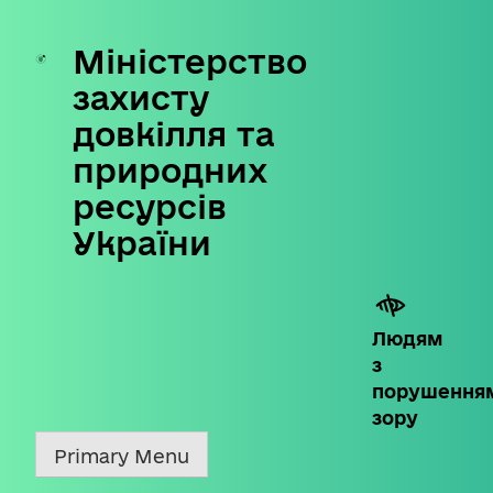
Міністерство
Skip
to
захисту
content
довкілля та
природних
ресурсів
України
Людям
з
порушення
зору
Primary Menu