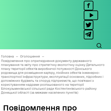
Головна
—
Оголошення
—
Повідомлення про оприлюднення документу державного
планування та звіту про стратегічну екологічну оцінку Детального
плану території об’єктів виробничої потужності Донського
родовища для розміщення кар’єру, лінійних об’єктів інженерно-
транспортної інфраструктури, експлуатації основних, підсобних і
допоміжних будівель та споруд підприємств, що пов’язані з
користуванням надрами розташованого на території
Білокузьминівської сільської ради Костянтинівського району
Донецької області (за межами населених пунктів)
Повідомлення про