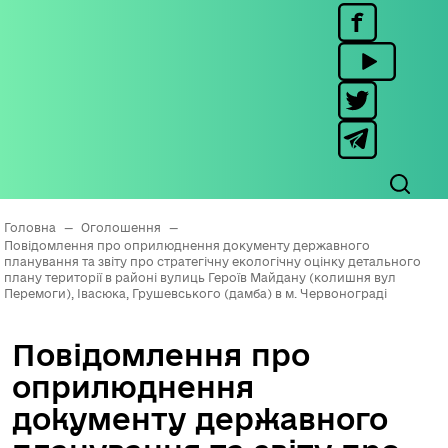
Головна
—
Оголошення
—
Повідомлення про оприлюднення документу державного
планування та звіту про стратегічну екологічну оцінку детального
плану території в районі вулиць Героїв Майдану (колишня вул
Перемоги), Івасюка, Грушевського (дамба) в м. Червонограді
Повідомлення про
оприлюднення
документу державного