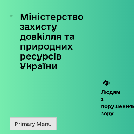
Міністерство
Skip
to
захисту
content
довкілля та
природних
ресурсів
України
Людям
з
порушення
зору
Primary Menu