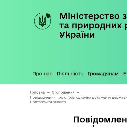
Міністерство з
Skip
to
та природних 
content
України
Про нас
Діяльність
Громадянам
Б
Головна
—
Оголошення
—
Повідомлення про оприлюднення документу державного
Полтавської області
Повідомлен