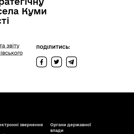
ратегічну
 села Куми
ті
а звіту
ПОДІЛИТИСЬ:
івського
ектронні звернення
Органи державної
влади