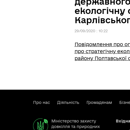
державного 
екологічну 
Карлівськог
29/09/2020 : 10:22
Повідомлення про оп
про стратегічну екол
району Полтавської 
Про нас
Діяльність
Громадянам
Бізн
Міністерство захисту
Вхідн
довкілля та природних