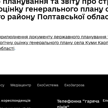
планування та звіту про ст
оцінку генерального плану
о району Полтавської облас
рилюднення документу державного планування т
огічну оцінку генерального плану села Куми Карл
області
.
есу
Медіацентр
ЕкоСистема
ЕкоЗагроза
а кореспонденція
Ел
Телефонна “гаряча
лінія”