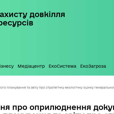
ахисту довкілля
ресурсів
ізнесу
Медіацентр
ЕкоСистема
ЕкоЗагроза
 планування та звіту про стратегічну екологічну оцінку генерально
ня про оприлюднення доку