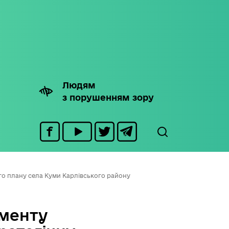
Людям
з порушенням зору
го плану села Куми Карлівського району
менту