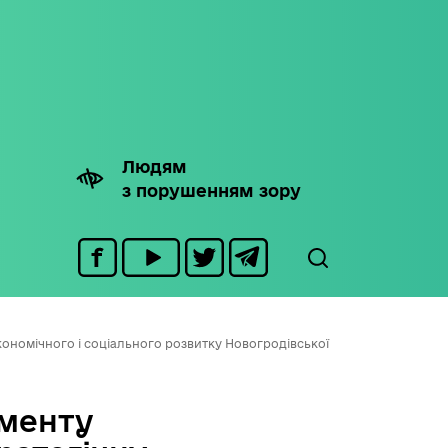
Людям
з порушенням зору
ономічного і соціального розвитку Новогродівської
менту