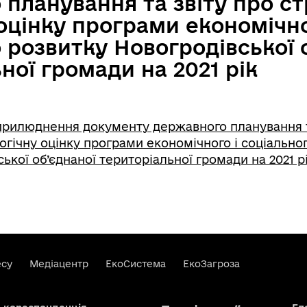
планування та звіту про ст
оцінку програми економічно
 розвитку Новогродівської 
ної громади на 2021 рік
рилюднення документу державного планування т
огічну оцінку програми економічного і соціально
ької об’єднаної територіальної громади на 2021 р
есу
Медіацентр
ЕкоСистема
ЕкоЗагроза