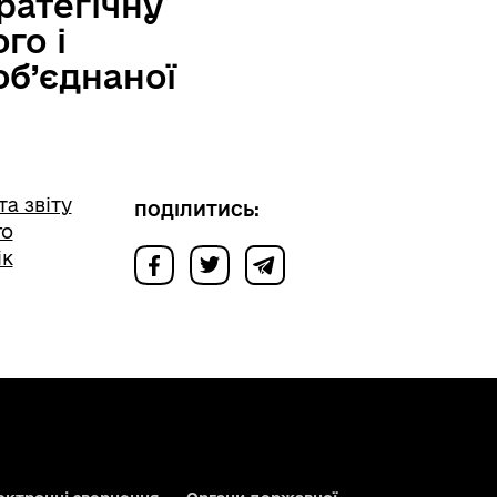
ратегічну
го і
об’єднаної
а звіту
ПОДІЛИТИСЬ:
го
ік