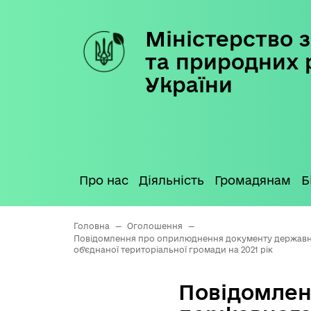
Міністерство з
Skip
to
та природних 
content
України
Про нас
Діяльність
Громадянам
Б
Головна
—
Оголошення
—
Повідомлення про оприлюднення документу державного
об’єднаної територіальної громади на 2021 рік
Повідомлен