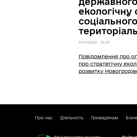
державного 
екологічну 
соціального
територіаль
11/11/2020 : 15:47
Повідомлення про оп
про стратегічну екол
розвитку Новогродівс
Про нас
Діяльність
Громадянам
Бізн