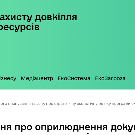
ахисту довкілля
ресурсів
ізнесу
Медіацентр
ЕкоСистема
ЕкоЗагроза
 планування та звіту про стратегічну екологічну оцінку програми ек
ня про оприлюднення доку